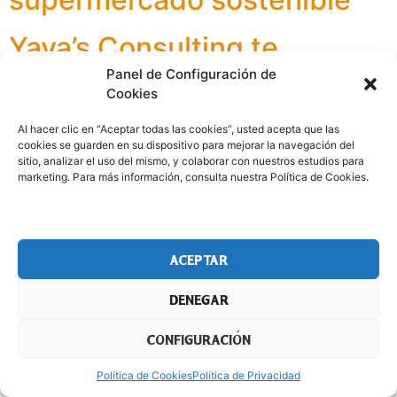
Yaya’s Consulting te
presenta la App Encantado
Panel de Configuración de
Cookies
de Comerte
Al hacer clic en “Aceptar todas las cookies”, usted acepta que las
cookies se guarden en su dispositivo para mejorar la navegación del
sitio, analizar el uso del mismo, y colaborar con nuestros estudios para
AVISO LEGAL
POLÍTICA DE PRIVACIDAD
marketing. Para más información, consulta nuestra Política de Cookies.
POLÍTICA DE COOKIES
ACEPTAR
DENEGAR
CONFIGURACIÓN
Política de Cookies
Política de Privacidad